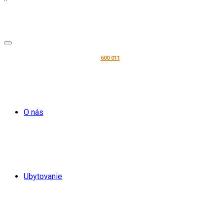
600 011
O nás
Spracovanie osobných údajov pre
marketing
Ubytovanie