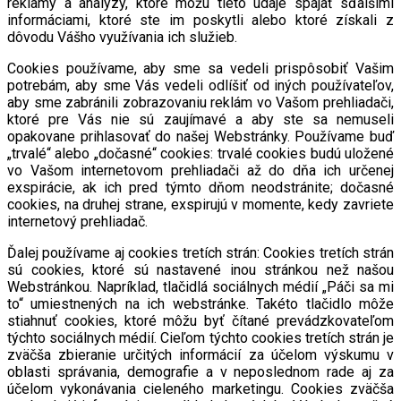
reklamy a analýzy, ktoré môžu tieto údaje spájať sďalšími
informáciami, ktoré ste im poskytli alebo ktoré získali z
dôvodu Vášho využívania ich služieb.
Cookies používame, aby sme sa vedeli prispôsobiť Vašim
potrebám, aby sme Vás vedeli odlíšiť od iných používateľov,
aby sme zabránili zobrazovaniu reklám vo Vašom prehliadači,
ktoré pre Vás nie sú zaujímavé a aby ste sa nemuseli
opakovane prihlasovať do našej Webstránky. Používame buď
„trvalé“ alebo „dočasné“ cookies: trvalé cookies budú uložené
vo Vašom internetovom prehliadači až do dňa ich určenej
exspirácie, ak ich pred týmto dňom neodstránite; dočasné
cookies, na druhej strane, exspirujú v momente, kedy zavriete
internetový prehliadač.
Ďalej používame aj cookies tretích strán: Cookies tretích strán
sú cookies, ktoré sú nastavené inou stránkou než našou
Webstránkou. Napríklad, tlačidlá sociálnych médií „Páči sa mi
to“ umiestnených na ich webstránke. Takéto tlačidlo môže
stiahnuť cookies, ktoré môžu byť čítané prevádzkovateľom
týchto sociálnych médií. Cieľom týchto cookies tretích strán je
zväčša zbieranie určitých informácií za účelom výskumu v
oblasti správania, demografie a v neposlednom rade aj za
účelom vykonávania cieleného marketingu. Cookies zväčša