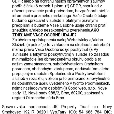
GDPR alebo na ochranu našich oprávnených záujmov
podľa článku 6 odsek 1 písm. (f) GDPR, napríklad z
dôvodu prevencie proti podvodom, bezpečnosti sietí a
informácií a priameho marketingu. Vaše Osobné údaje
budeme spracúvať v súlade s platnými právnymi
predpismi a budeme Vaše Osobné údaje chrániť proti
zneužitiu a/alebo nezákonnému zverejneniu.
AKO
ZDIEĽAME VAŠE OSOBNÉ ÚDAJE?
Za účelom sprístupnenia našej Webstránky a/alebo
Služieb (a pokiaľ je to vzhľadom na okolnosti potrebné)
máme právo Vaše Osobné údaje poskytnúť (a Vy
súhlasíte s takýmto poskytnutím) v súlade so zásadou
minimalizácie len obmedzenému okruhu osôb a to
našim zamestnancom, subdodávateľom, úradníkom,
poradcom, obchodným zástupcom, dodávateľom alebo
prepojeným osobám Spoločnosti a Poskytovateľom
služieb v rozsahu, v akom je to primerané a nevyhnutné
na dosiahnutie účelu uvedeného v týchto Podmienkach,
najmä nasledovným osobám:(i) Good web, s.r.o., Nove
sady 12, Nové sady 988/2, Brno, 60200, zapísaná v
registri Okresného súdu Brno
Spravcovska spolocnost: JK Property Trust s.r.o Nový
Smokovec 19217 06201 Vys.Tatry IČO: 54 686 784 DIČ: