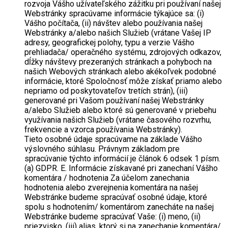
rozvoja Vášho užívateľského zážitku pri používaní našej
Webstránky spracúvame informácie týkajúce sa: (i)
Vášho počítača, (ii) návštev alebo používania našej
Webstránky a/alebo našich Služieb (vrátane Vašej IP
adresy, geografickej polohy, typu a verzie Vášho
prehliadača/ operačného systému, zdrojových odkazov,
dĺžky návštevy prezeraných stránkach a pohyboch na
našich Webových stránkach alebo akékoľvek podobné
informácie, ktoré Spoločnosť môže získať priamo alebo
nepriamo od poskytovateľov tretích strán), (iii)
generované pri Vašom používaní našej Webstránky
a/alebo Služieb alebo ktoré sú generované v priebehu
využívania našich Služieb (vrátane časového rozvrhu,
frekvencie a vzorca používania Webstránky).
Tieto osobné údaje spracúvame na základe Vášho
výslovného súhlasu. Právnym základom pre
spracúvanie týchto informácií je článok 6 odsek 1 písm.
(a) GDPR. E. Informácie získavané pri zanechaní Vášho
komentára / hodnotenia Za účelom zanechania
hodnotenia alebo zverejnenia komentára na našej
Webstránke budeme spracúvať osobné údaje, ktoré
spolu s hodnotením/ komentárom zanecháte na našej
Webstránke budeme spracúvať Vaše: (i) meno, (ii)
priezvisko, (iii) alias, ktorý si na zanechanie komentára/