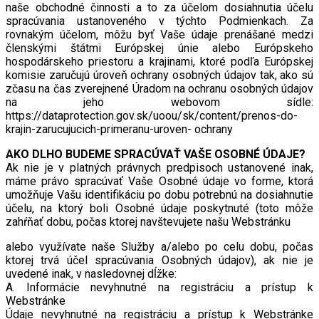
naše obchodné činnosti a to za účelom dosiahnutia účelu
spracúvania ustanoveného v týchto Podmienkach. Za
rovnakým účelom, môžu byť Vaše údaje prenášané medzi
členskými štátmi Európskej únie alebo Európskeho
hospodárskeho priestoru a krajinami, ktoré podľa Európskej
komisie zaručujú úroveň ochrany osobných údajov tak, ako sú
zčasu na čas zverejnené Úradom na ochranu osobných údajov
na jeho webovom sídle:
https://dataprotection.gov.sk/uoou/sk/content/prenos-do-
krajin-zarucujucich-primeranu-uroven- ochrany
AKO DLHO BUDEME SPRACÚVAŤ VAŠE OSOBNÉ ÚDAJE?
Ak nie je v platných právnych predpisoch ustanovené inak,
máme právo spracúvať Vaše Osobné údaje vo forme, ktorá
umožňuje Vašu identifikáciu po dobu potrebnú na dosiahnutie
účelu, na ktorý boli Osobné údaje poskytnuté (toto môže
zahŕňať dobu, počas ktorej navštevujete našu Webstránku
alebo využívate naše Služby a/alebo po celu dobu, počas
ktorej trvá účel spracúvania Osobných údajov), ak nie je
uvedené inak, v nasledovnej dĺžke:
A. Informácie nevyhnutné na registráciu a prístup k
Webstránke
Údaje nevyhnutné na registráciu a prístup k Webstránke