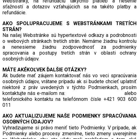
Webstránky, na refundáciu takýchto platieb a riešenie
sťažností a dotazov vzťahujúcich sa na takéto platby a
refundácie.
AKO SPOLUPRACUJEME S WEBSTRÁNKAMI TRETÍCH
STRÁN?
Na našej Webstránke sú hypertextové odkazy a podrobnosti
o webových stránkach tretích strán. Nemáme žiadnu kontrolu
a nenesieme žiadnu zodpovednosť za podmienky
spracovania a postupy tretích strán v oblasti ochrany
osobných údajov.
MÁTE AKÉKOĽVEK ĎALŠIE OTÁZKY?
Ak budete mať záujem kontaktovať nás vo veci spracúvania
osobných údajov, vrátane prípadu ak si budete chcieť uplatniť
niektoré z práv uvedených v týchto Podmienkach, prosím
kontaktujte nás e-mailom na:
vilastudienka@yahoo.com
alebo
telefonického kontaktu na telefónnom čísle +421 903 600
011
AKO AKTUALIZUJEME NAŠE PODMIENKY SPRACÚVANIA
OSOBNÝCH ÚDAJOV?
Vyhradzujeme si právo meniť tieto Podmienky. V prípade, ak
Podmienky alebo procesy zmeníme, tieto zmeny uverejníme