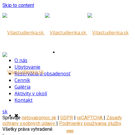
Skip to content
Tu vám
O nás
Ubytovanie
Rezervácia a obsadenosť
Cenník
Galéria
Aktivity v okolí
pomôžeme
Kontakt
sk
Spravuje
netovapomoc.sk
|
GDPR
|
reCAPTCHA
|
Zásady
ochrany osobných údajov
|
Podmienky používania služby
Všetky práva vyhradené.
0903