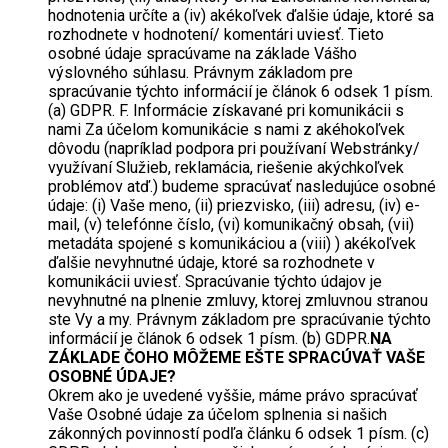
hodnotenia určíte a (iv) akékoľvek ďalšie údaje, ktoré sa
rozhodnete v hodnotení/ komentári uviesť. Tieto
osobné údaje spracúvame na základe Vášho
výslovného súhlasu. Právnym základom pre
spracúvanie týchto informácií je článok 6 odsek 1 písm.
(a) GDPR. F. Informácie získavané pri komunikácii s
nami Za účelom komunikácie s nami z akéhokoľvek
dôvodu (napríklad podpora pri používaní Webstránky/
využívaní Služieb, reklamácia, riešenie akýchkoľvek
problémov atď.) budeme spracúvať nasledujúce osobné
údaje: (i) Vaše meno, (ii) priezvisko, (iii) adresu, (iv) e-
mail, (v) telefónne číslo, (vi) komunikačný obsah, (vii)
metadáta spojené s komunikáciou a (viii) ) akékoľvek
ďalšie nevyhnutné údaje, ktoré sa rozhodnete v
komunikácii uviesť. Spracúvanie týchto údajov je
nevyhnutné na plnenie zmluvy, ktorej zmluvnou stranou
ste Vy a my. Právnym základom pre spracúvanie týchto
informácií je článok 6 odsek 1 písm. (b) GDPR.
NA
ZÁKLADE ČOHO MÔŽEME EŠTE SPRACÚVAŤ VAŠE
OSOBNÉ ÚDAJE?
Okrem ako je uvedené vyššie, máme právo spracúvať
Vaše Osobné údaje za účelom splnenia si našich
zákonných povinností podľa článku 6 odsek 1 písm. (c)