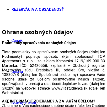
REZERVÁCIA A OBSADENOSŤ
Ohrana osobných údajov
Cenník
Podmienky spracúvania osobných údajov
Tieto podmienky so spracúvaním osobných údajov (ďalej len
Podmienky) popisujú spôsob, akým spoločnosť TOP
Apartments s. r. o. , so sídlom Karpatská 1219/169 900 33
Marianka, IČO: 52420558, zapísaná v Obchodný register
Mestského súdu Bratislava III, oddiel: Sro, vložka č.
Galéria
138307/B (ďalej len Spoločnosť alebo my) spracúva Vaše
osobné údaje za účelom poskytovania našich služieb,
spočívajúcich v predaji a distribúcii doplnkov tovaru (ďalej len
Služby) na webovej stránke www.vilastudienka.sk (ďalej len
Webstránka).
AKÉ INFORMÁCIE ZBIERAME? A ZA AKÝM ÚČELOM?
Aktivity v okolí
Zbierame o Vás nasledujúce osobné údaje (ďalej len Osobné