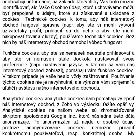
neobsahujú informácie, na základe ktorých by Vás bolo možné
identifikovať, ale Vaše Osobné údaje, ktoré uchovávame môžu
byť prepojené s údajmi, ktoré sú získavané a ukladané z
cookies Technické cookies: k tomu, aby náš internetový
obchod fungoval správne (napr. aby ste si mohli vytvoriť
užívateľský profil, prihlásiť sa do neho a aby ste mohli
nakupovať tovar a služby), používame technické cookies. Bez
nich by náš internetový obchod nemohol vôbec fungovať.
Funkčné cookies: aby ste sa nemuseli neustále prihlasovať a
aby ste si nemuseli stále dookola nastavovať svoje
preferencie (napr. nastavenie jazyka, v ktorom sa vám náš
internetový obchod zobrazí), pomáhajú vám funkčné cookies.
V takom prípade je vaše heslo vždy zašifrované. Používanie
týchto cookies nie je nevyhnutné, ale výrazne vám spríjemní a
uľahčí návštevu nášho internetového obchodu.
Analytické cookies: analytické cookies nám pomáhajú vylepšiť
náš internetový obchod, z čoho vo výsledku ťažíte opäť vy.
Analytické cookies na našom webe sú zhromažďované
skriptom spoločnosti Google Inc., ktorá následne tieto dáta
anonymizuje. Po anonymizácii už nejde o osobné údaje,
pretože anonymizované cookies nemožno priradiť
konkrétnemu používateľovi, resp. konkrétnej osobe. My