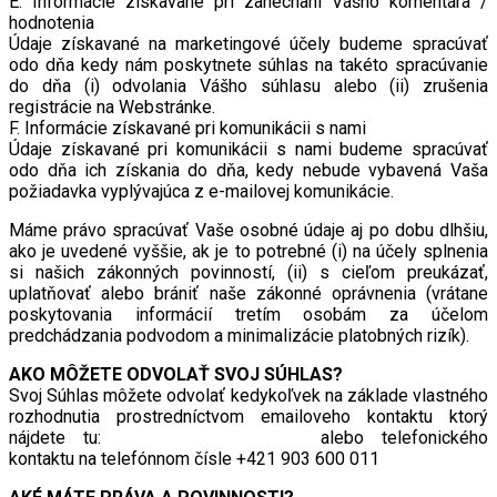
E. Informácie získavané pri zanechaní Vášho komentára /
hodnotenia
Údaje získavané na marketingové účely budeme spracúvať
odo dňa kedy nám poskytnete súhlas na takéto spracúvanie
do dňa (i) odvolania Vášho súhlasu alebo (ii) zrušenia
registrácie na Webstránke.
F. Informácie získavané pri komunikácii s nami
Údaje získavané pri komunikácii s nami budeme spracúvať
odo dňa ich získania do dňa, kedy nebude vybavená Vaša
požiadavka vyplývajúca z e-mailovej komunikácie.
Máme právo spracúvať Vaše osobné údaje aj po dobu dlhšiu,
ako je uvedené vyššie, ak je to potrebné (i) na účely splnenia
si našich zákonných povinností, (ii) s cieľom preukázať,
uplatňovať alebo brániť naše zákonné oprávnenia (vrátane
poskytovania informácií tretím osobám za účelom
predchádzania podvodom a minimalizácie platobných rizík).
AKO MÔŽETE ODVOLAŤ SVOJ SÚHLAS?
Svoj Súhlas môžete odvolať kedykoľvek na základe vlastného
rozhodnutia prostredníctvom emailoveho kontaktu ktorý
nájdete tu:
vilastudienka@yahoo.com
alebo telefonického
kontaktu na telefónnom čísle +421 903 600 011