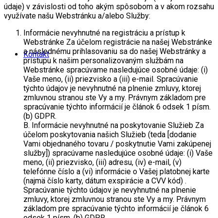
údaje) v závislosti od toho akým spôsobom a v akom rozsahu
využívate našu Webstránku a/alebo Služby:
Informácie nevyhnutné na registráciu a prístup k
Webstránke Za účelom registrácie na našej Webstránke
a následnému prihlasovaniu sa do našej Webstránky a
Kontakt
prístupu k našim personalizovaným službám na
Webstránke spracúvame nasledujúce osobné údaje: (i)
Vaše meno, (ii) priezvisko a (iii) e-mail. Spracúvanie
týchto údajov je nevyhnutné na plnenie zmluvy, ktorej
zmluvnou stranou ste Vy a my. Právnym základom pre
spracúvanie týchto informácií je článok 6 odsek 1 písm.
(b) GDPR.
B. Informácie nevyhnutné na poskytovanie Služieb Za
účelom poskytovania našich Služieb (teda [dodanie
Vami objednaného tovaru / poskytnutie Vami zakúpenej
služby]) spracúvame nasledujúce osobné údaje: (i) Vaše
meno, (ii) priezvisko, (iii) adresu, (iv) e-mail, (v)
telefónne číslo a (vi) informácie o Vašej platobnej karte
(najmä číslo karty, dátum exspirácie a CVV kód) .
Spracúvanie týchto údajov je nevyhnutné na plnenie
zmluvy, ktorej zmluvnou stranou ste Vy a my. Právnym
základom pre spracúvanie týchto informácií je článok 6
odsek 1 písm. (b) GDPR.