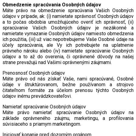
Obmedzenie spracúvania Osobných údajov
Máte právo na obmedzenie spracúvania Vašich Osobných
údajov v prípade, ak: (i) namietate správnosť Osobných údajov
a to počas obdobia umožňujúceho overiť ich správnosť, (ii)
spracúvanie Vašich Osobných údajov je nezákonné a
namietate vymazanie Osobných údajov namiesto obmedzenia
ich použitia, (iii) už viac nepotrebujeme Vaše Osobné údaje na
účely spracúvania, ale Vy ich potrebujete na uplatnenie
právneho nároku alebo (iv) namietate spracúvanie Osobných
údajov a to až do overenia, či oprávnené dôvody na našej
strane prevažujú nad Vašimi oprávnenými záujmami.
Prenosnosť Osobných údajov
Máte právo od nás získať Vaše, nami spracúvané, Osobné
údaje v štruktúrovanom, bežne používanom a strojovo
čitateľnom formáte za účelom prenosu týchto Osobných
údajov inému prevádzkovateľovi.
Namietať spracúvanie Osobných údajov
Máte právo namietať spracúvanie Osobných údajov na
základe oprávneného záujmu, marketingu, a profilovania
súvisiaceho s priamym marketingom.
Iniciovať konanie pred dozorným orgánom