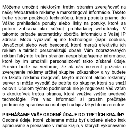
Môžeme umožniť niektorým tretím stranám zverejňovať na
našej Webstránke reklamy a marketingové informácie. Takéto
tretie strany používajú technológiu, ktorá posiela priamo do
Vášho prehliadača ponuky alebo linky na ponuky, ktoré sa
potom zobrazia ako súčasť prehliadanej webstránky. V
takomto prípade automaticky obdržia informáciu o Vašej IP
adrese. Môžu využívať aj iné technológie (napr. cookies,
JavaScript alebo web beacons), ktoré merajú efektivitu ich
reklám a taktiež personalizujú obsah Vám zobrazovaných
reklám.Takýmto tretím stranám nesprístupňujeme informácie,
ktoré by im umožnili personalizovať takto získané údaje.
Prosím berte na vedomie, že ak nás inzerent požiada o
zverejnenie reklamy určitej skupine zákazníkov a vy budete
na takúto reklamu reagovať, takýto inzerent alebo reklamný
server si môže vyvodiť, že patríte do skupiny, ktorú sa snaží
osloviť. Účelom týchto podmienok nie je regulovať Váš vzťah
s akoukoľvek treťou stranou, ktorá využíva vyššie uvedené
technológie. Pre viac informácií si prosím prečítajte
podmienky spracúvania osobných údajov takýchto inzerentov.
PRENÁŠAME VAŠE OSOBNÉ ÚDAJE DO TRETÍCH KRAJÍN?
Osobné údaje, ktoré zbierame môžu byť uložené alebo inak
spracúvané a prenášané v rámci krajín, v ktorých vykonávame