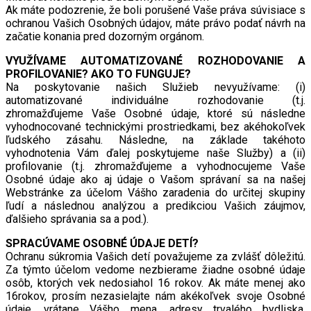
Ak máte podozrenie, že boli porušené Vaše práva súvisiace s
ochranou Vašich Osobných údajov, máte právo podať návrh na
začatie konania pred dozorným orgánom.
VYUŽÍVAME AUTOMATIZOVANÉ ROZHODOVANIE A
PROFILOVANIE? AKO TO FUNGUJE?
Na poskytovanie našich Služieb nevyužívame: (i)
automatizované individuálne rozhodovanie (t.j.
zhromažďujeme Vaše Osobné údaje, ktoré sú následne
vyhodnocované technickými prostriedkami, bez akéhokoľvek
ľudského zásahu. Následne, na základe takéhoto
vyhodnotenia Vám ďalej poskytujeme naše Služby) a (ii)
profilovanie (t.j. zhromažďujeme a vyhodnocujeme Vaše
Osobné údaje ako aj údaje o Vašom správaní sa na našej
Webstránke za účelom Vášho zaradenia do určitej skupiny
ľudí a následnou analýzou a predikciou Vašich záujmov,
ďalšieho správania sa a pod.).
SPRACÚVAME OSOBNÉ ÚDAJE DETÍ?
Ochranu súkromia Vašich detí považujeme za zvlášť dôležitú.
Za týmto účelom vedome nezbierame žiadne osobné údaje
osôb, ktorých vek nedosiahol 16 rokov. Ak máte menej ako
16rokov, prosím nezasielajte nám akékoľvek svoje Osobné
údaje, vrátane Vášho mena, adresy trvalého bydliska,