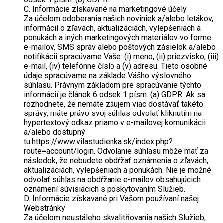
C. Informácie získavané na marketingové účely
Za účelom odoberania našich noviniek a/alebo letákov,
informácií o zľavách, aktualizáciách, vylepšeniach a
ponukách a iných marketingových materiálov vo forme
e-mailov, SMS správ alebo poštových zásielok a/alebo
notifikácii spracúvame Vaše: (i) meno, (ii) priezvisko, (iii)
e-mail, (iv) telefónne číslo a (v) adresu. Tieto osobné
údaje spracúvame na základe Vášho výslovného
súhlasu. Právnym základom pre spracúvanie týchto
informácií je článok 6 odsek 1 písm. (a) GDPR. Ak sa
rozhodnete, že nemáte záujem viac dostávať takéto
správy, máte právo svoj súhlas odvolať kliknutím na
hypertextový odkaz priamo v e-mailovej komunikácii
a/alebo dostupný
tu:https://www.vilastudienka.sk/index.php?
route=account/login. Odvolanie súhlasu môže mať za
následok, že nebudete obdŕžať oznámenia o zľavách,
aktualizáciách, vylepšeniach a ponukách. Nie je možné
odvolať súhlas na obdŕžanie e-mailov obsahujúcich
oznámení súvisiacich s poskytovaním Služieb.
D. Informácie získavané pri Vašom používaní našej
Webstránky
Za účelom neustáleho skvalitňovania našich Služieb,