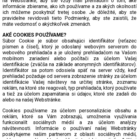
na Webstránke, aby ste vždy mali prehľadom o tom, aké
informácie zbierame, ako ich používame a za akých okolností
ich môžeme poskytnúť tretej osobe. Je dôležité, aby ste
pravidelne revidovali tieto Podmienky, aby ste zaistili, že
máte vedomosť o akýchkoľvek zmenách.
AKÉ COOKIES POUŽÍVAME?
Súbor Cookie je súbor obsahujúci identifikátor (reťazec
písmen a čísel), ktorý je odoslaný webovým serverom do
webového prehliadača a je uložený prehliadačom na Vašom
mobilnom zariadení alebo počítači za účelom Vašej
identifikácie (zväčša na základe anonymných identifikátorov).
Identifikátor sa potom odosiela späť na server vždy, keď
prehliadač požaduje od servera zobrazenie stránky za účelom
identifikácie Vašej návštevy na určitej stránke, zoznamu
reklám, na ktoré ste reagovali, typ prehliadača, ktorý používate
a tiež za účelom zapamätania si údajov, ktoré ste zadali do
alebo na našej Webstránke.
Cookies používame za účelom personalizácie obsahu a
reklám, ktoré sa Vám zobrazujú, umožnenia využívania
funkcionalít sociálnych médií a za účelom analýzy
návštevnosti. Informácie o používaní našej Webstránky
poskytujeme našim partnerom z oblasti sociálnych médií,