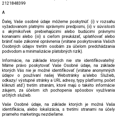
2121848399
A
Ďalej, Vaše osobné údaje môžeme poskytnúť: (i) v rozsahu
vyžadovanom platnými správnymi predpismi, (ii) v súvislosti
s akýmikoľvek prebiehajúcimi alebo budúcimi právnymi
konaniami alebo (iii) s cieľom preukázať, uplatňovať alebo
brániť naše zákonné oprávnenia (vrátane poskytovania Vašich
Osobných údajov tretím osobám za účelom predchádzania
podvodom a minimalizácie platobných rizík).
Informácie, na základe ktorých nie ste identifikovateľný:
Máme právo poskytovať Vaše Osobné údaje, na základe
ktorých Vás nie je možné identifikovať (vrátane anonymných
údajov o používaní našej Webstránky a/alebo Služieb,
odkazy/ výstupné stránky a URL adresy, typy platformy, počet
kliknutí atď.) tretím stranám, ktoré majú o takéto informácie
záujem, za účelom ich pochopenia spôsobov využívania
určitých služieb.
Vaše Osobné údaje, na základe ktorých je možná Vaša
identifikácia, alebo lokalizácia, s tretími stranami na účely
priameho marketingu nezdieľame.