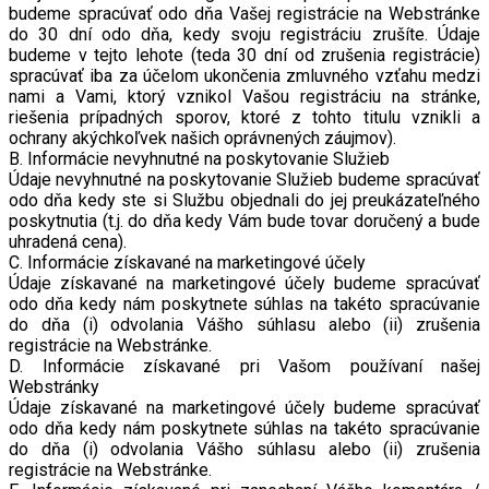
budeme spracúvať odo dňa Vašej registrácie na Webstránke
do 30 dní odo dňa, kedy svoju registráciu zrušíte. Údaje
budeme v tejto lehote (teda 30 dní od zrušenia registrácie)
spracúvať iba za účelom ukončenia zmluvného vzťahu medzi
nami a Vami, ktorý vznikol Vašou registráciu na stránke,
riešenia prípadných sporov, ktoré z tohto titulu vznikli a
ochrany akýchkoľvek našich oprávnených záujmov).
B. Informácie nevyhnutné na poskytovanie Služieb
Údaje nevyhnutné na poskytovanie Služieb budeme spracúvať
odo dňa kedy ste si Službu objednali do jej preukázateľného
poskytnutia (t.j. do dňa kedy Vám bude tovar doručený a bude
uhradená cena).
C. Informácie získavané na marketingové účely
Údaje získavané na marketingové účely budeme spracúvať
odo dňa kedy nám poskytnete súhlas na takéto spracúvanie
do dňa (i) odvolania Vášho súhlasu alebo (ii) zrušenia
registrácie na Webstránke.
D. Informácie získavané pri Vašom používaní našej
Webstránky
Údaje získavané na marketingové účely budeme spracúvať
odo dňa kedy nám poskytnete súhlas na takéto spracúvanie
do dňa (i) odvolania Vášho súhlasu alebo (ii) zrušenia
registrácie na Webstránke.