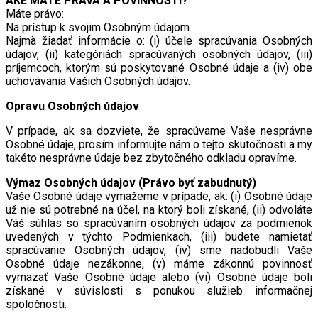
AKÉ MÁTE PRÁVA A POVINNOSTI?
Máte právo:
Na prístup k svojim Osobným údajom
Najmä žiadať informácie o: (i) účele spracúvania Osobných
údajov, (ii) kategóriách spracúvaných osobných údajov, (iii)
príjemcoch, ktorým sú poskytované Osobné údaje a (iv) obe
uchovávania Vašich Osobných údajov.
Opravu Osobných údajov
V prípade, ak sa dozviete, že spracúvame Vaše nesprávne
Osobné údaje, prosím informujte nám o tejto skutočnosti a my
takéto nesprávne údaje bez zbytočného odkladu opravíme.
Výmaz Osobných údajov (Právo byť zabudnutý)
Vaše Osobné údaje vymažeme v prípade, ak: (i) Osobné údaje
už nie sú potrebné na účel, na ktorý boli získané, (ii) odvoláte
Váš súhlas so spracúvaním osobných údajov za podmienok
uvedených v týchto Podmienkach, (iii) budete namietať
spracúvanie Osobných údajov, (iv) sme nadobudli Vaše
Osobné údaje nezákonne, (v) máme zákonnú povinnosť
vymazať Vaše Osobné údaje alebo (vi) Osobné údaje boli
získané v súvislosti s ponukou služieb informačnej
spoločnosti.