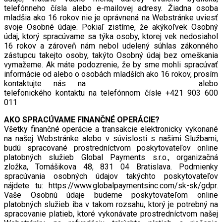
telefónneho čísla alebo e-mailovej adresy. Žiadna osoba
mladšia ako 16 rokov nie je oprávnená na Webstránke uviesť
svoje Osobné údaje. Pokiaľ zistíme, že akýkoľvek Osobný
údaj, ktorý spracúvame sa týka osoby, ktorej vek nedosiahol
16 rokov a zároveň nám nebol udelený súhlas zákonného
zástupcu takejto osoby, takýto Osobný údaj bez omeškania
vymažeme. Ak máte podozrenie, že by sme mohli spracúvať
informácie od alebo o osobách mladších ako 16 rokov, prosím
kontaktujte nás na
vilastudienka@yahoo.com
alebo
telefonického kontaktu na telefónnom čísle +421 903 600
011
AKO SPRACÚVAME FINANČNÉ OPERÁCIE?
Všetky finančné operácie a transakcie elektronicky vykonané
na našej Webstránke alebo v súvislosti s našimi Službami,
budú spracované prostredníctvom poskytovateľov online
platobných služieb Global Payments s.r.o., organizačná
zložka, Tomášikova 48, 831 04 Bratislava. Podmienky
spracúvania osobných údajov takýchto poskytovateľov
nájdete tu: https://www.globalpaymentsinc.com/sk-sk/gdpr.
Vaše Osobnú údaje budeme poskytovateľom online
platobných služieb iba v takom rozsahu, ktorý je potrebný na
spracovanie platieb, ktoré vykonávate prostredníctvom našej